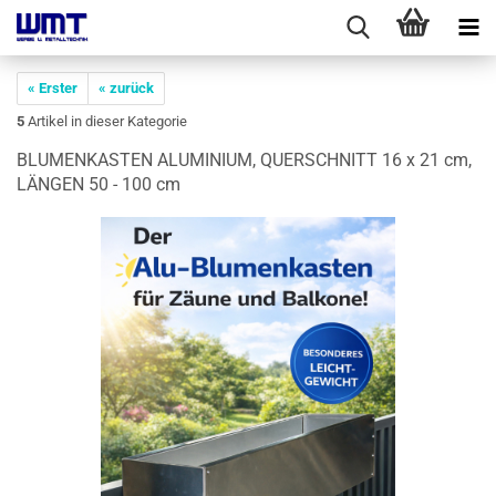
« Erster
« zurück
5
Artikel in dieser Kategorie
BLU­MEN­KAS­TEN ALU­MI­NI­UM, QUER­SCHNITT 16 x 21 cm,
LÄN­GEN 50 - 100 cm