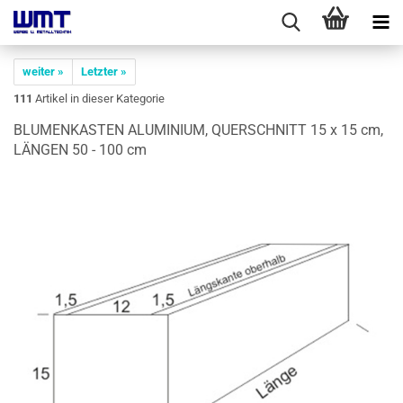
weiter »
Letzter »
111
Artikel in dieser Kategorie
BLU­MEN­KAS­TEN ALU­MI­NI­UM, QUER­SCHNITT 15 x 15 cm,
LÄN­GEN 50 - 100 cm