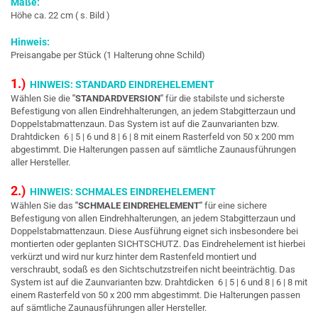
Maße:
Höhe ca. 22 cm ( s. Bild )
Hinweis:
Preisangabe per Stück (1 Halterung ohne Schild)
1.)
HINWEIS: STANDARD EINDREHELEMENT
Wählen Sie die
"STANDARDVERSION"
für die stabilste und sicherste
Befestigung von allen Eindrehhalterungen, an jedem Stabgitterzaun und
Doppelstabmattenzaun. Das System ist auf die Zaunvarianten bzw.
Drahtdicken 6 | 5 | 6 und 8 | 6 | 8 mit einem Rasterfeld von 50 x 200 mm
abgestimmt. Die Halterungen passen auf sämtliche Zaunausführungen
aller Hersteller.
2.)
HINWEIS: SCHMALES EINDREHELEMENT
Wählen Sie das
"SCHMALE EINDREHELEMENT"
für eine sichere
Befestigung von allen Eindrehhalterungen, an jedem Stabgitterzaun und
Doppelstabmattenzaun. Diese Ausführung eignet sich insbesondere bei
montierten oder geplanten SICHTSCHUTZ. Das Eindrehelement ist hierbei
verkürzt und wird nur kurz hinter dem Rastenfeld montiert und
verschraubt, sodaß es den Sichtschutzstreifen nicht beeinträchtig. Das
System ist auf die Zaunvarianten bzw. Drahtdicken 6 | 5 | 6 und 8 | 6 | 8 mit
einem Rasterfeld von 50 x 200 mm abgestimmt. Die Halterungen passen
auf sämtliche Zaunausführungen
aller Hersteller.