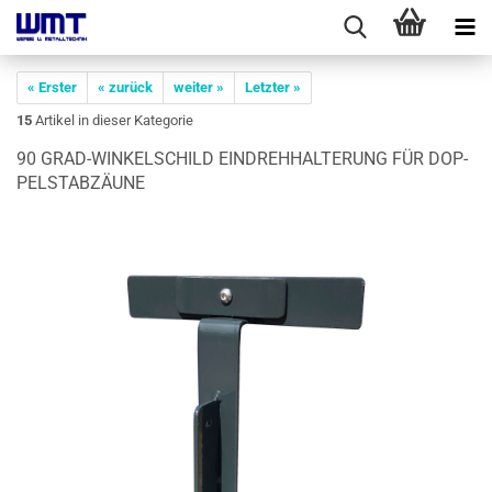
« Erster
« zurück
weiter »
Letzter »
15
Artikel in dieser Kategorie
90 GRAD-​WINKELSCHILD EIN­DREH­HAL­TE­RUNG FÜR DOP­
PEL­STABZÄU­NE