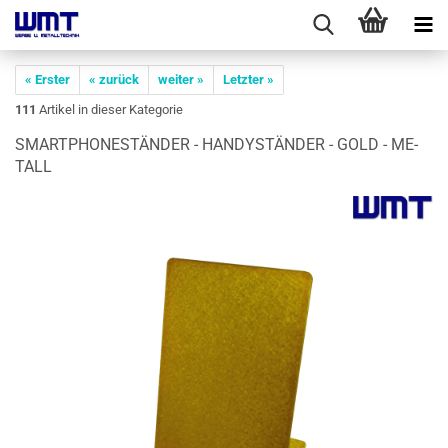
« Erster
« zurück
weiter »
Letzter »
111
Artikel in dieser Kategorie
SMART­PHO­NE­STÄN­DER - HAN­DY­S­TÄN­DER - GOLD - ME­
TALL