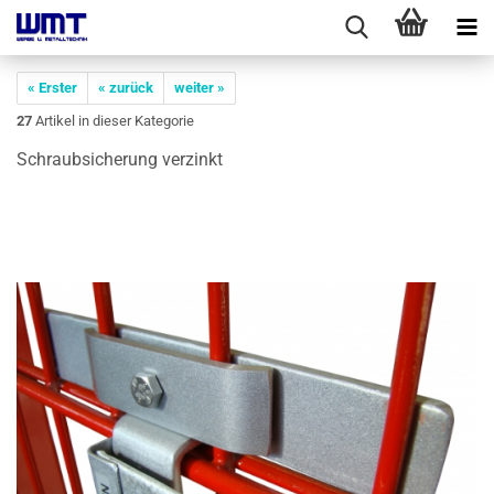
« Erster
« zurück
weiter »
27
Artikel in dieser Kategorie
Schraub­si­che­rung ver­zinkt