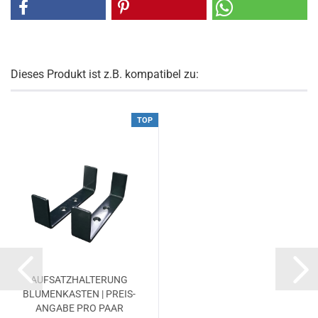
Dieses Produkt ist z.B. kompatibel zu:
TOP
AUF­SATZ­HAL­TE­RUNG
BLU­MEN­KAS­TEN | PREIS­
AN­GA­BE PRO PAAR