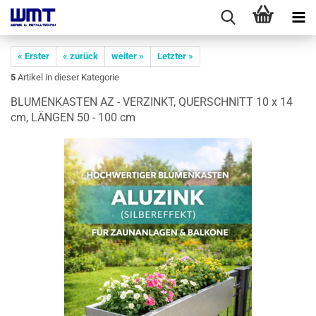
« Erster
« zurück
weiter »
Letzter »
5
Artikel in dieser Kategorie
BLU­MEN­KAS­TEN AZ - VER­ZINKT, QUER­SCHNITT 10 x 14
cm, LÄN­GEN 50 - 100 cm