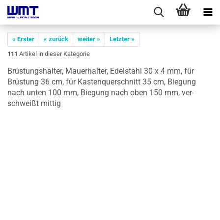
« Erster
« zurück
weiter »
Letzter »
111
Artikel in dieser Kategorie
Brüs­tungs­hal­ter, Mau­er­hal­ter, Edel­stahl 30 x 4 mm, für
Brüs­tung 36 cm, für Kas­ten­quer­schnitt 35 cm, Bie­gung
nach unten 100 mm, Bie­gung nach oben 150 mm, ver­
schweißt mit­tig